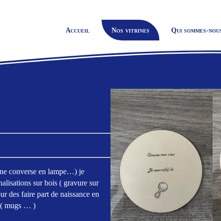
Accueil
Nos vitrines
Qui sommes-nou
 une converse en lampe…) je
alisations sur bois ( gravure sur
ur des faire part de naissance en
t ( mugs … )